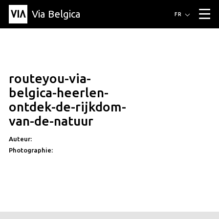
Via Belgica
Itinéraires
FR
▼
Itinéraires de randonnée
Itinéraires cyclables
Parcours d'écoute
Événements
Blog
▼
routeyou-via-
Éducation
Recette
Article
Amis
À propos de Via Belgica
▼
belgica-heerlen-
À propos de via belgica
Recherche
Éducation
Le guide
Amis
ontdek-de-rijkdom-
Organisation
▼
van-de-natuur
Communes
Contact
Presse
Auteur:
Photographie: