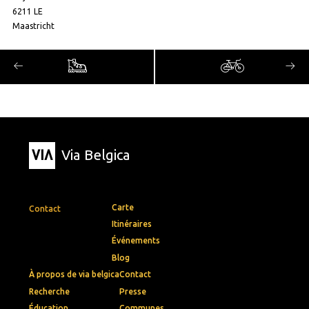
6211 LE
Maastricht
Via Belgica
Carte
Contact
Itinéraires
Événements
Blog
À propos de via belgica
Contact
Recherche
Presse
Éducation
Communes