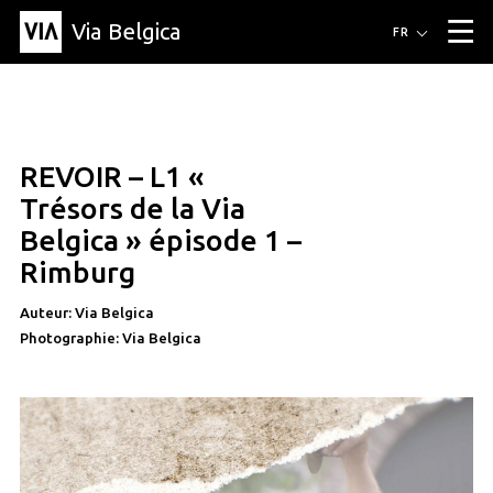
Via Belgica
Itinéraires
FR
▼
Itinéraires de randonnée
Itinéraires cyclables
Parcours d'écoute
Événements
Blog
▼
REVOIR – L1 «
Éducation
Recette
Article
Amis
À propos de Via Belgica
▼
éducation
Trésors de la Via
À propos de via belgica
Recherche
Éducation
Le guide
Amis
Belgica » épisode 1 –
Organisation
▼
Rimburg
Communes
Contact
Presse
Auteur: Via Belgica
Photographie: Via Belgica