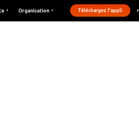
ca
Organisation
Téléchargez l'appli
▼
▼
Contact
Presse
Communes