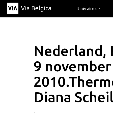
Via Belgica
Itinéraires
▼
Parcours d'écoute
Itinéraires de randon
Itinéraires cyclables
Nederland, 
9 november
2010.Therm
Diana Schei