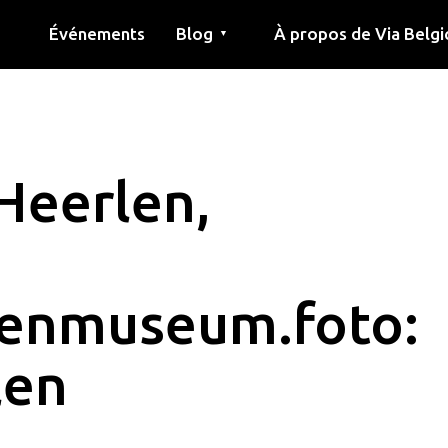
Événements
Blog
À propos de Via Belgi
▼
née
Article
Éducation
Recette
Amis
À propos de via belgica
Recherche
Éducation
Amis
Le guide
Heerlen,
enmuseum.foto:
len