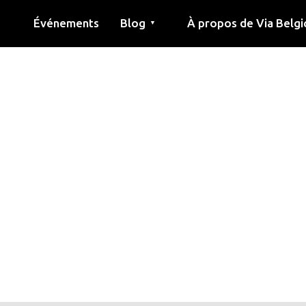
Événements
Blog
À propos de Via Belgi
▼
née
Article
Éducation
Recette
Amis
À propos de via belgica
Recherche
Éducation
Amis
Le guide