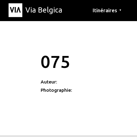
Via Belgica
Itinéraires
▼
Parcours d'écoute
Itinéraires de randon
Itinéraires cyclables
075
Auteur:
Photographie: