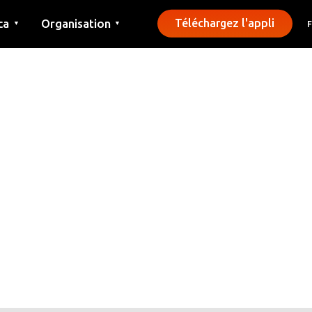
ca
Organisation
Téléchargez l'appli
▼
▼
Contact
Presse
Communes