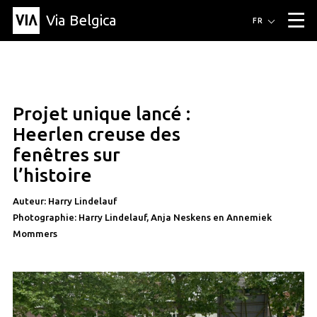
Via Belgica
Itinéraires
FR
▼
Itinéraires de randonnée
Itinéraires cyclables
Parcours d'écoute
Événements
Blog
▼
Projet unique lancé :
Éducation
Recette
Article
Amis
À propos de Via Belgica
▼
Heerlen creuse des
À propos de via belgica
Recherche
Éducation
Le guide
Amis
fenêtres sur
Organisation
▼
l’histoire
Communes
Contact
Presse
Auteur: Harry Lindelauf
Photographie: Harry Lindelauf, Anja Neskens en Annemiek
Mommers