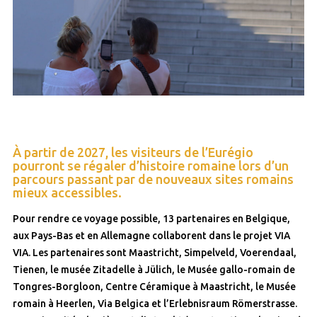
À partir de 2027, les visiteurs de l’Eurégio
pourront se régaler d’histoire romaine lors d’un
parcours passant par de nouveaux sites romains
mieux accessibles.
Pour rendre ce voyage possible, 13 partenaires en Belgique,
aux Pays-Bas et en Allemagne collaborent dans le projet VIA
VIA. Les partenaires sont Maastricht, Simpelveld, Voerendaal,
Tienen, le musée Zitadelle à Jülich, le Musée gallo-romain de
Tongres-Borgloon, Centre Céramique à Maastricht, le Musée
romain à Heerlen, Via Belgica et l’Erlebnisraum Römerstrasse.