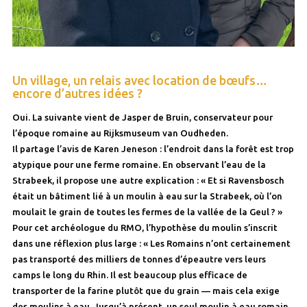
Un village, un relais avec location de bœufs…
encore d’autres idées ?
Oui. La suivante vient de Jasper de Bruin, conservateur pour
l’époque romaine au Rijksmuseum van Oudheden.
Il partage l’avis de Karen Jeneson : l’endroit dans la forêt est trop
atypique pour une ferme romaine. En observant l’eau de la
Strabeek, il propose une autre explication : « Et si Ravensbosch
était un bâtiment lié à un moulin à eau sur la Strabeek, où l’on
moulait le grain de toutes les fermes de la vallée de la Geul ? »
Pour cet archéologue du RMO, l’hypothèse du moulin s’inscrit
dans une réflexion plus large : « Les Romains n’ont certainement
pas transporté des milliers de tonnes d’épeautre vers leurs
camps le long du Rhin. Il est beaucoup plus efficace de
transporter de la farine plutôt que du grain — mais cela exige
des moulins à eau. Jusqu’à présent, un seul moulin à eau romain