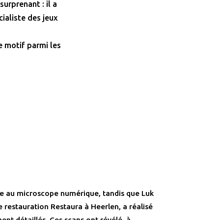
surprenant : il a
ialiste des jeux
e motif parmi les
rre au microscope numérique, tandis que Luk
de restauration Restaura à Heerlen, a réalisé
nt détaillés. Ces scans ont révélé, à