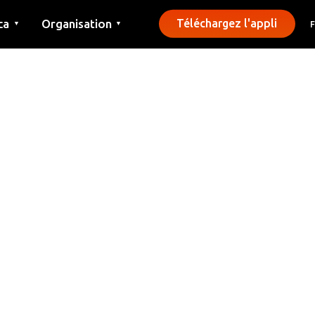
ca
Organisation
Téléchargez l'appli
▼
▼
Contact
Presse
Communes