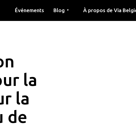
Événements
Blog
À propos de Via Belgi
▼
née
Article
Éducation
Recette
Amis
À propos de via belgica
Recherche
Éducation
Amis
Le guide
on
ur la
r la
u de