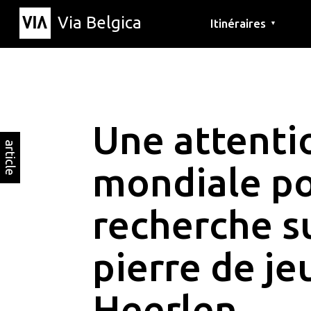
Via Belgica
Itinéraires
▼
Parcours d'écoute
Itinéraires de randon
Itinéraires cyclables
Une attenti
article
mondiale po
recherche su
pierre de je
Heerlen.