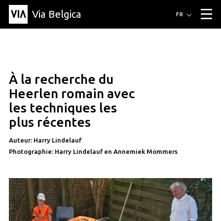
Via Belgica
Itinéraires
FR
▼
Itinéraires de randonnée
Itinéraires cyclables
Parcours d'écoute
Événements
Blog
▼
À la recherche du
Éducation
Recette
Article
Amis
À propos de Via Belgica
▼
article
Heerlen romain avec
À propos de via belgica
Recherche
Éducation
Le guide
Amis
les techniques les
Organisation
▼
plus récentes
Communes
Contact
Presse
Auteur: Harry Lindelauf
Photographie: Harry Lindelauf en Annemiek Mommers