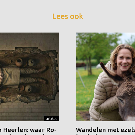
Lees ook
artikel
n Heerlen: waar Ro-
Wandelen met ezels