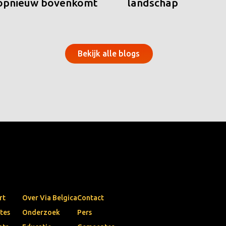
 opnieuw bovenkomt
landschap
Bekijk alle blogs
rt
Over Via Belgica
Contact
tes
Onderzoek
Pers