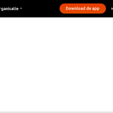
rganisatie
Download de app
▼
ntact
rs
emeentes