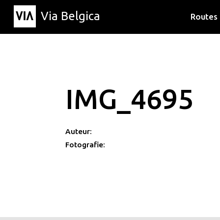
Via Belgica
Routes
Luisterr
Wandelr
Fietsrou
IMG_4695
Auteur:
Fotografie: