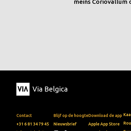
meins Coriovallum
Via Belgica
Kaa
Contact
Blijf op de hoogte
Download de app
Rou
+31 6 81 34 79 45
Nieuwsbrief
Apple App Store