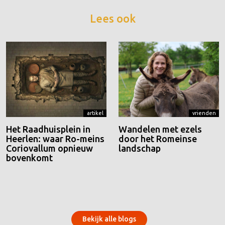
Lees ook
artikel
vrienden
Het Raadhuisplein in
Wandelen met ezels
Heerlen: waar Ro-meins
door het Romeinse
Coriovallum opnieuw
landschap
bovenkomt
Bekijk alle blogs