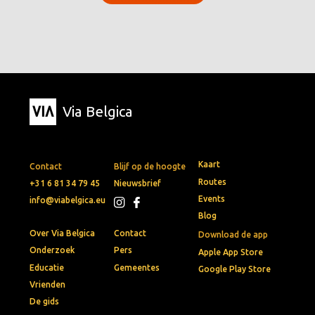
Via Belgica
Kaart
Contact
Blijf op de hoogte
Routes
+31 6 81 34 79 45
Nieuwsbrief
Events
info@viabelgica.eu
Blog
Over Via Belgica
Contact
Download de app
Onderzoek
Pers
Apple App Store
Educatie
Gemeentes
Google Play Store
Vrienden
De gids