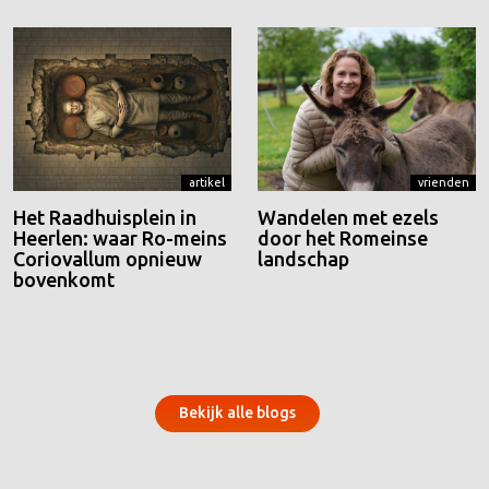
artikel
vrienden
Het Raadhuisplein in
Wandelen met ezels
Heerlen: waar Ro-meins
door het Romeinse
Coriovallum opnieuw
landschap
bovenkomt
Bekijk alle blogs