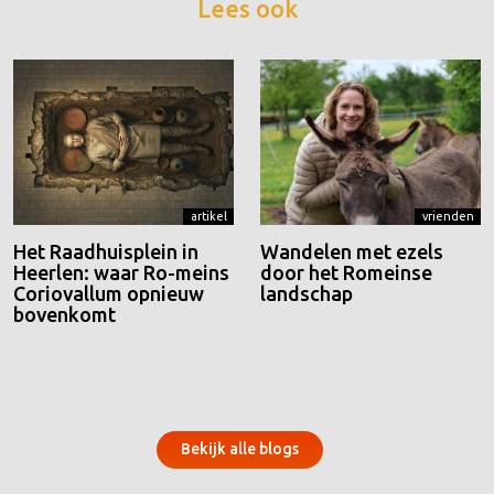
Lees ook
artikel
vrienden
Het Raadhuisplein in
Wandelen met ezels
Heerlen: waar Ro-meins
door het Romeinse
Coriovallum opnieuw
landschap
bovenkomt
Bekijk alle blogs