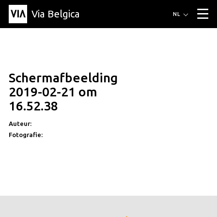
Via Belgica
Routes
NL
▼
Wandelroutes
Luisterroutes
Fietsroutes
Events
Blog
▼
Schermafbeelding
Vrienden
Educatie
Recept
Artikel
Over Via Belgica
▼
2019-02-21 om
Over Via Belgica
Onderzoek
Vrienden
Educatie
De gids
16.52.38
Organisatie
▼
Auteur:
Gemeentes
Contact
Pers
Fotografie: