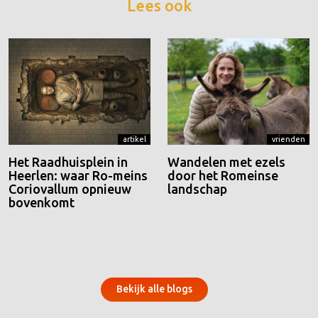
Lees ook
artikel
vrienden
Het Raadhuisplein in
Wandelen met ezels
Heerlen: waar Ro-meins
door het Romeinse
Coriovallum opnieuw
landschap
bovenkomt
Bekijk alle blogs