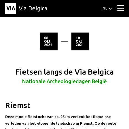
Via Belgica
Routes
NL
▼
Wandelroutes
Luisterroutes
Fietsroutes
Events
Blog
▼
08
10
Okt
Okt
2021
2021
Vrienden
Educatie
Recept
Artikel
Over Via Belgica
▼
Over Via Belgica
Onderzoek
Vrienden
Educatie
De gids
Organisatie
▼
Fietsen langs de Via Belgica
Gemeentes
Contact
Pers
Nationale Archeologiedagen België
Riemst
Deze mooie fietstocht van ca. 25km verkent het Romeinse
verleden van het glooiende landschap in Riemst. Op de route