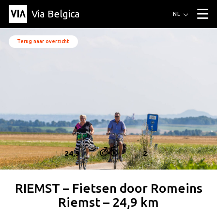
Via Belgica
Routes
NL
▼
Wandelroutes
Luisterroutes
Fietsroutes
Events
Terug naar overzicht
Blog
▼
Vrienden
Educatie
Recept
Artikel
Over Via Belgica
▼
Over Via Belgica
Onderzoek
Vrienden
Educatie
De gids
Organisatie
▼
Gemeentes
Contact
Pers
24,9
2
RIEMST – Fietsen door Romeins
Riemst – 24,9 km