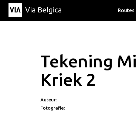
Via Belgica
Routes
Luisterr
Wandelr
Fietsrou
Tekening M
Kriek 2
Auteur:
Fotografie: