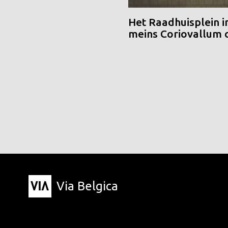
Het Raadhuisplein i
meins Coriovallum
Via Belgica