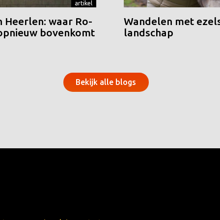
artikel
n Heerlen: waar Ro-
Wandelen met ezels
 opnieuw bovenkomt
landschap
Bekijk alle blogs