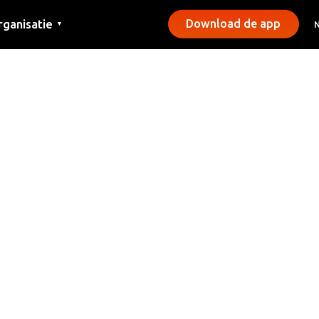
rganisatie
Download de app
▼
ntact
rs
emeentes