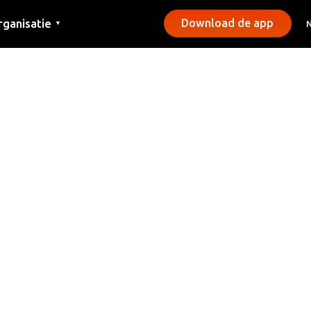
rganisatie
Download de app
▼
ntact
rs
emeentes