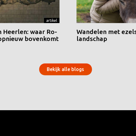
artikel
n Heerlen: waar Ro-
Wandelen met ezels
 opnieuw bovenkomt
landschap
Bekijk alle blogs