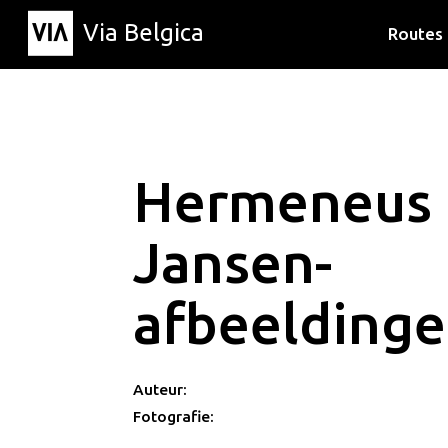
Via Belgica
Routes
Luisterr
Wandelr
Fietsrou
Hermeneus
Jansen-
afbeeldinge
Auteur:
Fotografie: