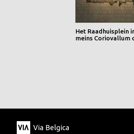
Het Raadhuisplein i
meins Coriovallum
Via Belgica