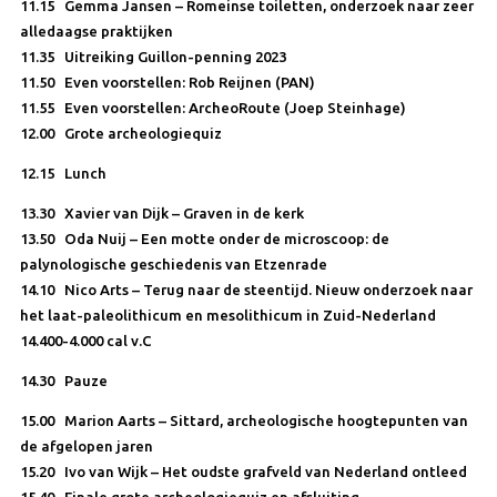
11.15 Gemma Jansen –
Romeinse toiletten, onderzoek naar zeer
alledaagse praktijken
11.35 Uitreiking Guillon-penning 2023
11.50 Even voorstellen: Rob Reijnen (PAN)
11.55 Even voorstellen: ArcheoRoute (Joep Steinhage)
12.00 Grote archeologiequiz
12.15 Lunch
13.30 Xavier van Dijk –
Graven in de kerk
13.50 Oda Nuij –
Een motte onder de microscoop: de
palynologische geschiedenis van Etzenrade
14.10 Nico Arts –
Terug naar de steentijd. Nieuw onderzoek naar
het laat-paleolithicum en mesolithicum in Zuid-Nederland
14.400-4.000 cal v.C
14.30 Pauze
15.00 Marion Aarts –
Sittard, archeologische hoogtepunten van
de afgelopen jaren
15.20 Ivo van Wijk –
Het oudste grafveld van Nederland ontleed