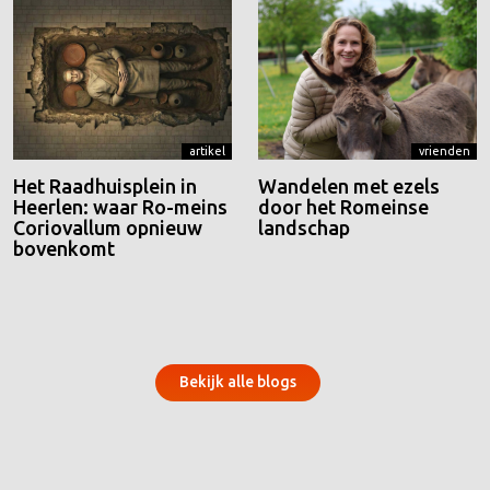
artikel
vrienden
Het Raadhuisplein in
Wandelen met ezels
Heerlen: waar Ro-meins
door het Romeinse
Coriovallum opnieuw
landschap
bovenkomt
Bekijk alle blogs