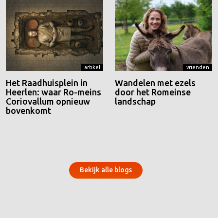
artikel
vrienden
Het Raadhuisplein in
Wandelen met ezels
Heerlen: waar Ro-meins
door het Romeinse
Coriovallum opnieuw
landschap
bovenkomt
Bekijk alle blogs