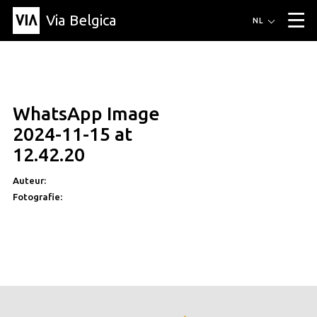
Via Belgica
Routes
NL
▼
Wandelroutes
Luisterroutes
Fietsroutes
Events
Blog
▼
WhatsApp Image
Vrienden
Educatie
Recept
Artikel
Over Via Belgica
▼
2024-11-15 at
Over Via Belgica
Onderzoek
Vrienden
Educatie
De gids
12.42.20
Organisatie
▼
Auteur:
Gemeentes
Contact
Pers
Fotografie: