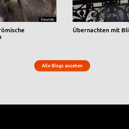
freunde
 römische
Übernachten mit Blic
n
Alle Blogs ansehen