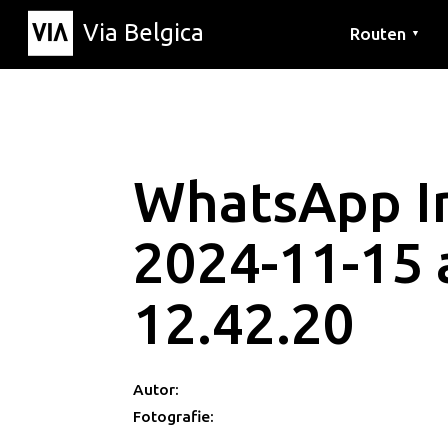
Via Belgica
Routen
▼
Hörrouten
Wanderwege
Fahrradrouten
WhatsApp 
2024-11-15 
12.42.20
Autor:
Fotografie: