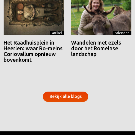
artikel
vrienden
Het Raadhuisplein in
Wandelen met ezels
Heerlen: waar Ro-meins
door het Romeinse
Coriovallum opnieuw
landschap
bovenkomt
Bekijk alle blogs