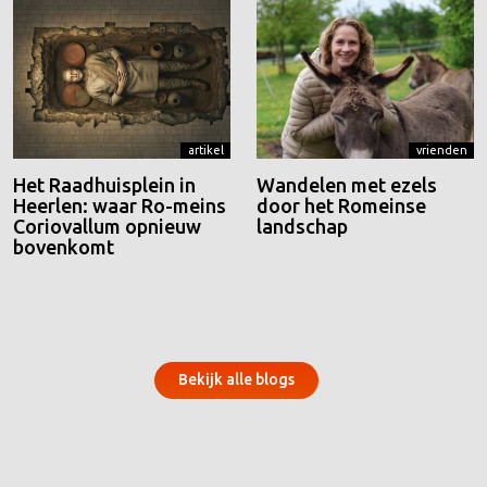
artikel
vrienden
Het Raadhuisplein in
Wandelen met ezels
Heerlen: waar Ro-meins
door het Romeinse
Coriovallum opnieuw
landschap
bovenkomt
Bekijk alle blogs