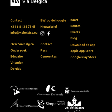
Via Belgica
Kaart
Contact
Blijf op de hoogte
Routes
+31 6 81 34 79 45
Nieuwsbrief
Events
info@viabelgica.eu
Blog
Over Via Belgica
Contact
Download de app
Onderzoek
Pers
Apple App Store
Educatie
Gemeentes
Google Play Store
Vrienden
De gids