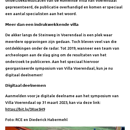
onderzoeksresultaten van de Romeinse Villa van Voerendaal
gepresenteerd, de publicatie overhandigd en komen er speciaal
een aantal specialisten aan het woord.
𝗠𝗲𝗲𝗿 𝗱𝗮𝗻 𝗲𝗲𝗻 𝗶𝗻𝗱𝗿𝘂𝗸𝘄𝗲𝗸𝗸𝗲𝗻𝗱𝗲 𝘃𝗶𝗹𝗹𝗮
De akker langs de Steinweg in Voerendaal is een plek waar
meerdere opgravingen zijn gedaan. Toch bleven veel van die
ontdekkingen onder de radar. Tot 2019, wanneer een team van
archeologen aan de slag ging om de resultaten van het
onderzoek te publiceren. Aan het speciaal hiervoor
georganiseerde symposium van Villa Voerendaal, kun je nu
digitaal deelnemen!
𝗗𝗶𝗴𝗶𝘁𝗮𝗮𝗹 𝗱𝗲𝗲𝗹𝗻𝗲𝗺𝗲𝗻
Aanmelden voor je digitale deelname aan het symposium van
Villa Voerendaal op 31 maart 2023, kan via deze link:
https://bit.ly/3Xse5H9
Foto: RCE en Diederick Habermehl