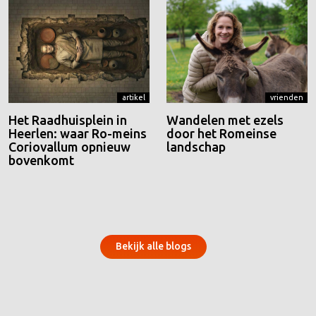
artikel
vrienden
Het Raadhuisplein in
Wandelen met ezels
Heerlen: waar Ro-meins
door het Romeinse
Coriovallum opnieuw
landschap
bovenkomt
Bekijk alle blogs