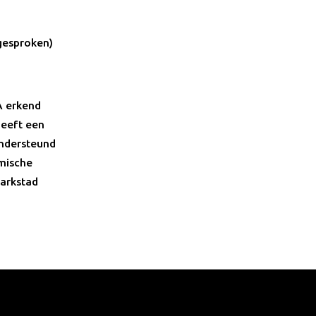
gesproken)
A erkend
heeft een
ondersteund
omische
Parkstad