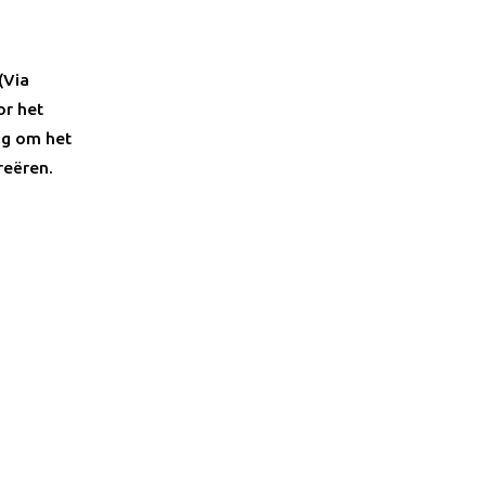
(Via
or het
ag om het
reëren.