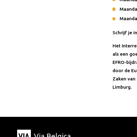
Maandag
Maandag
Schrijf je 
Het Interr
als een go
EFRO-bijdr
door de Eu
Zaken van 
Limburg.
Via Belgica