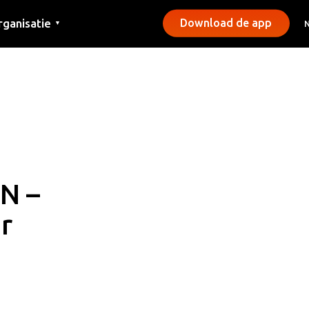
rganisatie
Download de app
▼
ntact
rs
emeentes
N –
r