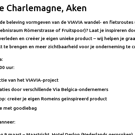
e Charlemagne, Aken
 de beleving vormgeven van de VIAVIA wandel- en fietsroutes 
rlebnisraum Römerstrasse of Fruitspoor)? Laat je inspireren do
erleden en creëer je eigen unieke product – wij helpen je gra
t te brengen en meer zichtbaarheid voor je onderneming te c
a:
00 uur:
ctie van het VIAVIA-project
aties door verschillende Via Belgica-ondernemers
p: creëer je eigen Romeins geïnspireerd product
ie met goodiebag
anneer:
 9 maart – Maastricht, Hotel Derlon (Nederlands gesproken)