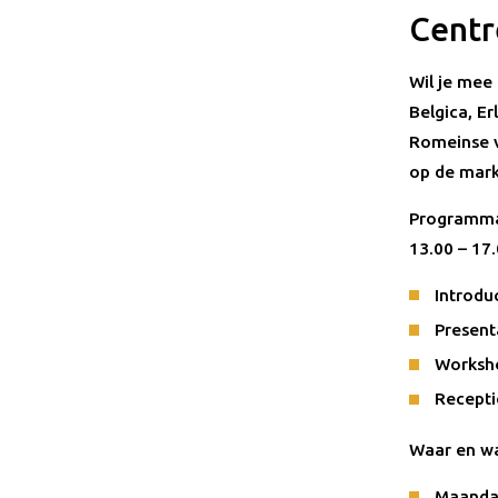
Centr
Wil je mee
Belgica, E
Romeinse v
op de mark
Programm
13.00 – 17.
Introdu
Present
Worksho
Recept
Waar en w
Maandag