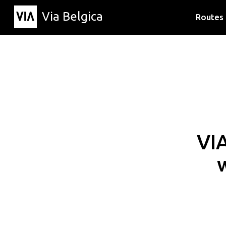
Via Belgica
Routes
Luisterr
Wandelr
Fietsrou
VI