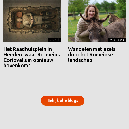
artikel
vrienden
Het Raadhuisplein in
Wandelen met ezels
Heerlen: waar Ro-meins
door het Romeinse
Coriovallum opnieuw
landschap
bovenkomt
Bekijk alle blogs