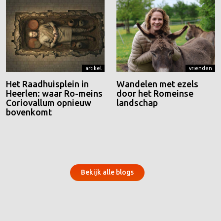
artikel
vrienden
Het Raadhuisplein in
Wandelen met ezels
Heerlen: waar Ro-meins
door het Romeinse
Coriovallum opnieuw
landschap
bovenkomt
Bekijk alle blogs