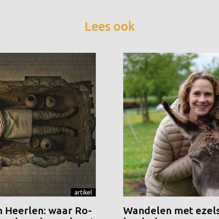
Lees ook
artikel
n Heerlen: waar Ro-
Wandelen met ezels