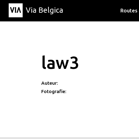
Via Belgica
Routes
Luisterr
Wandelr
Fietsrou
law3
Auteur:
Fotografie: