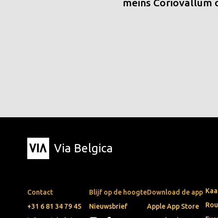
meins Coriovallum
Via Belgica
Kaa
Contact
Blijf op de hoogte
Download de app
Rou
+31 6 81 34 79 45
Nieuwsbrief
Apple App Store