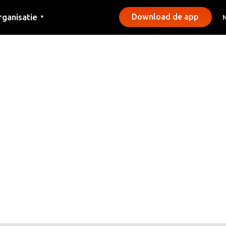
rganisatie
Download de app
▼
ntact
rs
emeentes