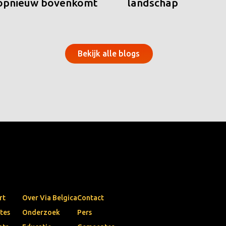
 opnieuw bovenkomt
landschap
Bekijk alle blogs
rt
Over Via Belgica
Contact
tes
Onderzoek
Pers