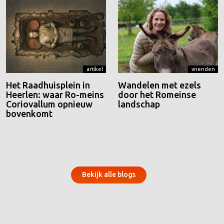
artikel
vrienden
Het Raadhuisplein in
Wandelen met ezels
Heerlen: waar Ro-meins
door het Romeinse
Coriovallum opnieuw
landschap
bovenkomt
Bekijk alle blogs