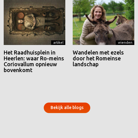
artikel
vrienden
Het Raadhuisplein in
Wandelen met ezels
Heerlen: waar Ro-meins
door het Romeinse
Coriovallum opnieuw
landschap
bovenkomt
Bekijk alle blogs