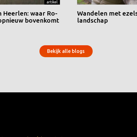
artikel
n Heerlen: waar Ro-
Wandelen met ezels
 opnieuw bovenkomt
landschap
Bekijk alle blogs