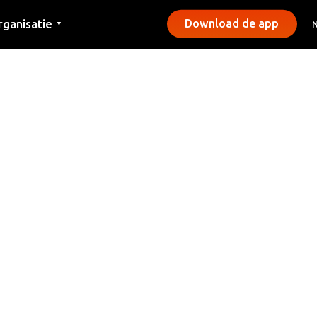
rganisatie
Download de app
▼
ntact
rs
emeentes