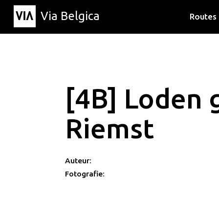
Via Belgica
Routes
Luisterr
Wandelr
Fietsrou
[4B] Loden g
Riemst
Auteur:
Fotografie: