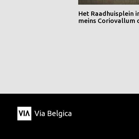
Het Raadhuisplein i
meins Coriovallum
Via Belgica