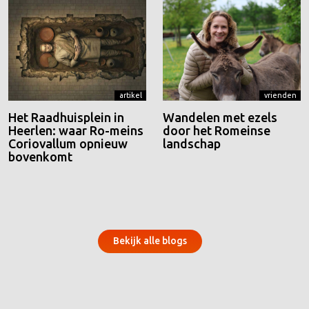
artikel
vrienden
Het Raadhuisplein in
Wandelen met ezels
Heerlen: waar Ro-meins
door het Romeinse
Coriovallum opnieuw
landschap
bovenkomt
Bekijk alle blogs