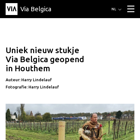
Via Belgica
Routes
NL
▼
Wandelroutes
Luisterroutes
Fietsroutes
Events
Blog
▼
Uniek nieuw stukje
Vrienden
Educatie
Recept
Artikel
Over Via Belgica
▼
Via Belgica geopend
Over Via Belgica
Onderzoek
Vrienden
Educatie
De gids
in Houthem
Organisatie
▼
Auteur: Harry Lindelauf
Gemeentes
Contact
Pers
Fotografie: Harry Lindelauf