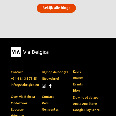
Bekijk alle blogs
Via Belgica
Kaart
Contact
Blijf op de hoogte
Routes
+31 6 81 34 79 45
Nieuwsbrief
Events
info@viabelgica.eu
Blog
Over Via Belgica
Contact
Download de app
Onderzoek
Pers
Apple App Store
Educatie
Gemeentes
Google Play Store
Vrienden