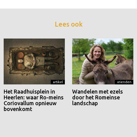
Lees ook
artikel
vrienden
Het Raadhuisplein in
Wandelen met ezels
Heerlen: waar Ro-meins
door het Romeinse
Coriovallum opnieuw
landschap
bovenkomt