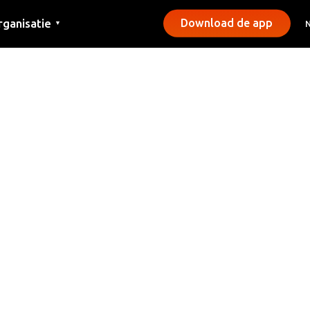
rganisatie
Download de app
▼
ntact
rs
emeentes