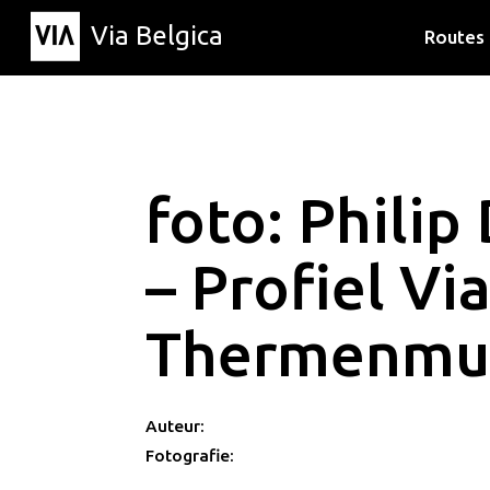
Via Belgica
Routes
Luisterr
Wandelr
Fietsrou
foto: Philip
– Profiel Vi
Thermenmu
Auteur:
Fotografie: