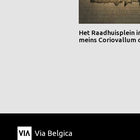
Het Raadhuisplein i
meins Coriovallum
Via Belgica