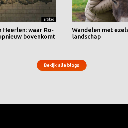
artikel
n Heerlen: waar Ro-
Wandelen met ezels
 opnieuw bovenkomt
landschap
Bekijk alle blogs