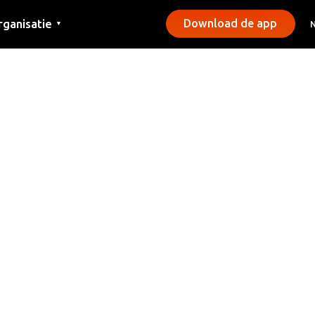
rganisatie
Download de app
▼
ntact
rs
emeentes