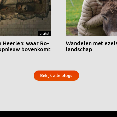
artikel
n Heerlen: waar Ro-
Wandelen met ezels
 opnieuw bovenkomt
landschap
Bekijk alle blogs