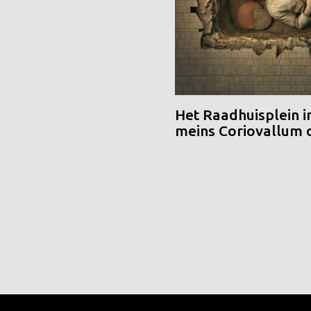
Het Raadhuisplein i
meins Coriovallum