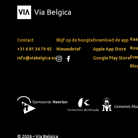
Via Belgica
Kaa
Contact
Blijf op de hoogte
Download de app
Rou
+31 6 81 34 79 45
Nieuwsbrief
Apple App Store
Eve
info@viabelgica.eu
Google Play Store
Blo
© 2026 • Via Belgica