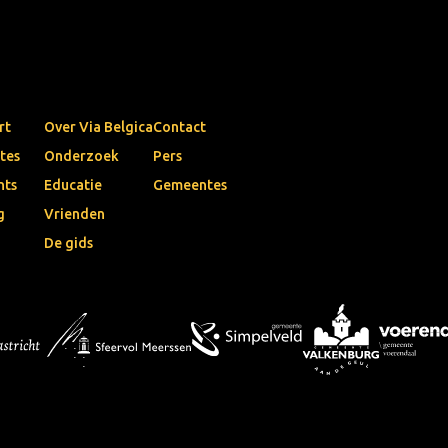
rt
Over Via Belgica
Contact
tes
Onderzoek
Pers
nts
Educatie
Gemeentes
g
Vrienden
De gids