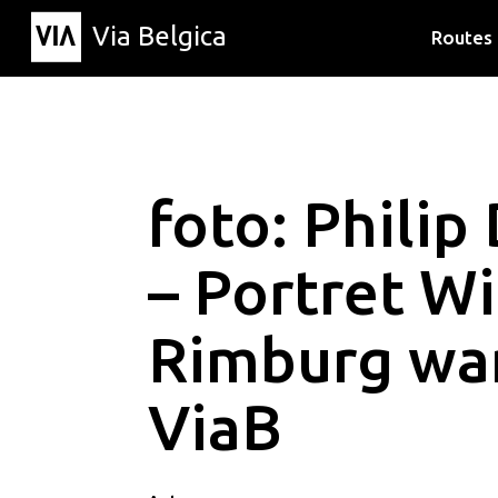
Via Belgica
Routes
Luisterr
Wandelr
Fietsrou
foto: Philip
– Portret Wi
Rimburg wa
ViaB