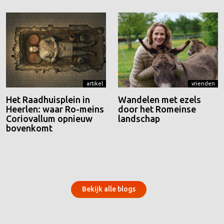
artikel
vrienden
Het Raadhuisplein in
Wandelen met ezels
Heerlen: waar Ro-meins
door het Romeinse
Coriovallum opnieuw
landschap
bovenkomt
Bekijk alle blogs