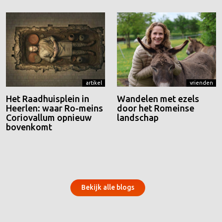
artikel
vrienden
Het Raadhuisplein in
Wandelen met ezels
Heerlen: waar Ro-meins
door het Romeinse
Coriovallum opnieuw
landschap
bovenkomt
Bekijk alle blogs