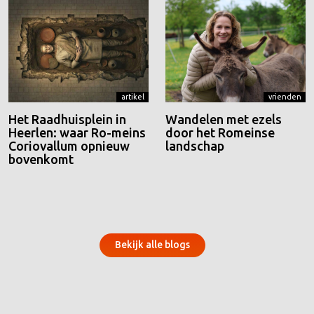
artikel
vrienden
Het Raadhuisplein in
Wandelen met ezels
Heerlen: waar Ro-meins
door het Romeinse
Coriovallum opnieuw
landschap
bovenkomt
Bekijk alle blogs