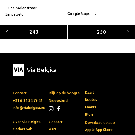
Oude Molenstraat
Google Maps
Simpelveld
248
250
Via Belgica
Kaart
Contact
Blijf op de hoogte
Routes
+31 6 81 34 79 45
Nieuwsbrief
Events
info@viabelgica.eu
Blog
Over Via Belgica
Contact
Download de app
Onderzoek
Pers
Apple App Store