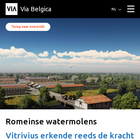
Via Belgica
Routes
NL
▼
Wandelroutes
Luisterroutes
Fietsroutes
Events
Terug naar overzicht
Blog
▼
Vrienden
Educatie
Recept
Artikel
Over Via Belgica
▼
Over Via Belgica
Onderzoek
Vrienden
Educatie
De gids
Organisatie
▼
Gemeentes
Contact
Pers
249
Romeinse watermolens
Vitrivius erkende reeds de kracht