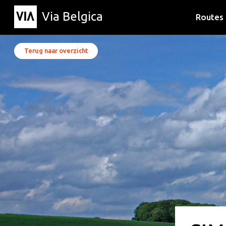
Via Belgica
Routes
Luisterr
Wandelr
Fietsrou
Terug naar overzicht