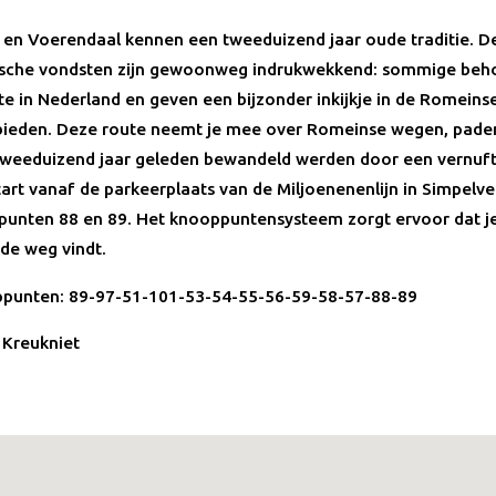
 en Voerendaal kennen een tweeduizend jaar oude traditie. De 
sche vondsten zijn gewoonweg indrukwekkend: sommige beho
te in Nederland en geven een bijzonder inkijkje in de Romeinse 
bieden. Deze route neemt je mee over Romeinse wegen, paden
weeduizend jaar geleden bewandeld werden door een vernufti
tart vanaf de parkeerplaats van de Miljoenenenlijn in Simpelve
punten 88 en 89. Het knooppuntensysteem zorgt ervoor dat j
de weg vindt.
ppunten: 89-97-51-101-53-54-55-56-59-58-57-88-89
 Kreukniet