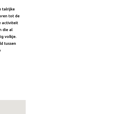
talrijke
ren tot de
activiteit
 die al
g volkje.
ld tussen
e