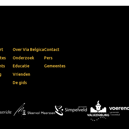
rt
Over Via Belgica
Contact
tes
Onderzoek
Pers
nts
Educatie
Gemeentes
g
Vrienden
De gids