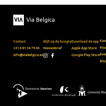
Via Belgica
Kaa
Contact
Blijf op de hoogte
Download de app
Rou
+31 6 81 34 79 45
Nieuwsbrief
Apple App Store
Eve
info@viabelgica.eu
Google Play Store
Blo