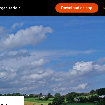
rganisatie
Download de app
▼
ntact
rs
emeentes