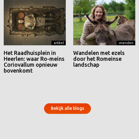
artikel
vrienden
Het Raadhuisplein in
Wandelen met ezels
Heerlen: waar Ro-meins
door het Romeinse
Coriovallum opnieuw
landschap
bovenkomt
Bekijk alle blogs