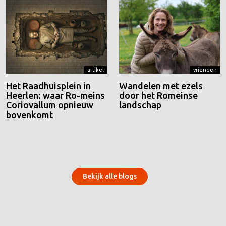
artikel
vrienden
Het Raadhuisplein in
Wandelen met ezels
Heerlen: waar Ro-meins
door het Romeinse
Coriovallum opnieuw
landschap
bovenkomt
Bekijk alle blogs