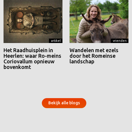
artikel
vrienden
Het Raadhuisplein in
Wandelen met ezels
Heerlen: waar Ro-meins
door het Romeinse
Coriovallum opnieuw
landschap
bovenkomt
Bekijk alle blogs