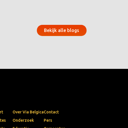
Bekijk alle blogs
rt
Over Via Belgica
Contact
tes
Onderzoek
Pers