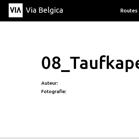
Via Belgica
Routes
Luisterr
Wandelr
Fietsrou
08_Taufkap
Auteur:
Fotografie: