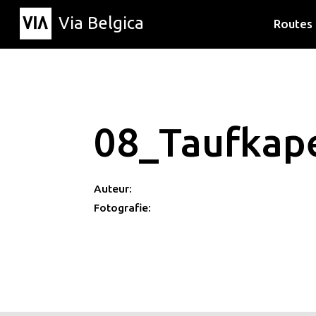
Via Belgica
Routes
Luisterr
Wandelr
Fietsrou
08_Taufkap
Auteur:
Fotografie: