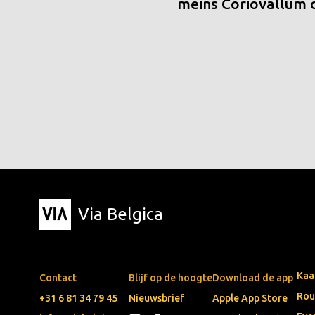
meins Coriovallum
Via Belgica
Kaa
Contact
Blijf op de hoogte
Download de app
Rou
+31 6 81 34 79 45
Nieuwsbrief
Apple App Store