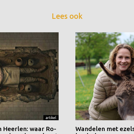
Lees ook
artikel
n Heerlen: waar Ro-
Wandelen met ezels