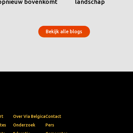
 opnieuw bovenkomt
landschap
Bekijk alle blogs
rt
Over Via Belgica
Contact
tes
Onderzoek
Pers