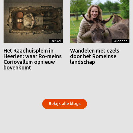
artikel
vrienden
Het Raadhuisplein in
Wandelen met ezels
Heerlen: waar Ro-meins
door het Romeinse
Coriovallum opnieuw
landschap
bovenkomt
Bekijk alle blogs